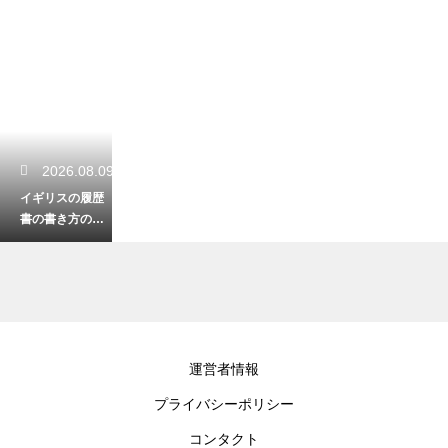
2026.08.09
イギリスの履歴
書の書き方の特
徴とは？採用担
当者の心を掴む
自己アピール
2026.08.09
運営者情報
イギリスの学校
プライバシーポリシー
における聖歌隊
の歴史！美しい
コンタクト
歌声が受け継が