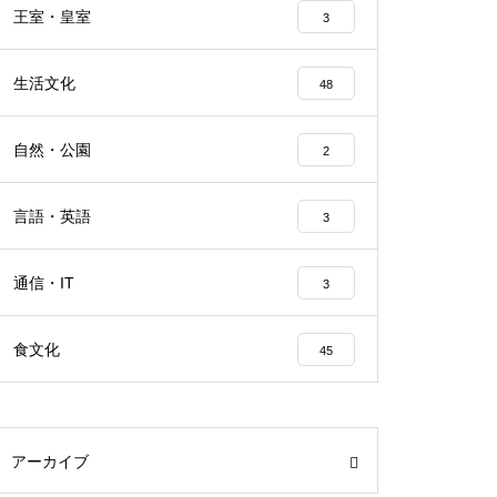
王室・皇室
3
生活文化
48
自然・公園
2
言語・英語
3
通信・IT
3
食文化
45
アーカイブ