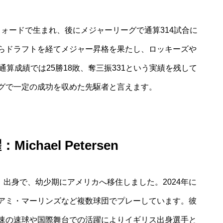
のベッドフォードで生まれ、後にメジャーリーグで通算314試合に
らドラフトを経てメジャー昇格を果たし、ロッキーズや
通算成績では25勝18敗、奪三振331という実績を残して
グで一定の成功を収めた先駆者と言えます。
hael Petersen
セックス）出身で、幼少期にアメリカへ移住しました。2024年に
アミ・マーリンズなど複数球団でプレーしています。彼
速の速球や国際舞台での活躍によりイギリス出身選手と