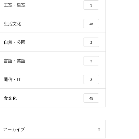
王室・皇室
3
生活文化
48
自然・公園
2
言語・英語
3
通信・IT
3
食文化
45
アーカイブ