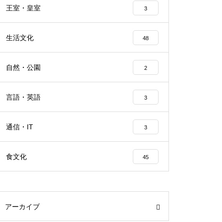
王室・皇室
3
生活文化
48
自然・公園
2
言語・英語
3
通信・IT
3
食文化
45
アーカイブ