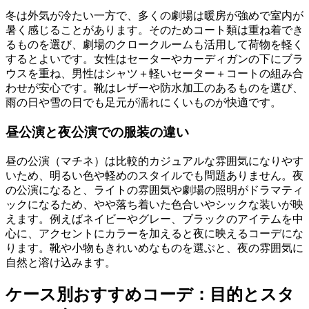
冬は外気が冷たい一方で、多くの劇場は暖房が強めで室内が
暑く感じることがあります。そのためコート類は重ね着でき
るものを選び、劇場のクロークルームも活用して荷物を軽く
するとよいです。女性はセーターやカーディガンの下にブラ
ウスを重ね、男性はシャツ＋軽いセーター＋コートの組み合
わせが安心です。靴はレザーや防水加工のあるものを選び、
雨の日や雪の日でも足元が濡れにくいものが快適です。
昼公演と夜公演での服装の違い
昼の公演（マチネ）は比較的カジュアルな雰囲気になりやす
いため、明るい色や軽めのスタイルでも問題ありません。夜
の公演になると、ライトの雰囲気や劇場の照明がドラマティ
ックになるため、やや落ち着いた色合いやシックな装いが映
えます。例えばネイビーやグレー、ブラックのアイテムを中
心に、アクセントにカラーを加えると夜に映えるコーデにな
ります。靴や小物もきれいめなものを選ぶと、夜の雰囲気に
自然と溶け込みます。
ケース別おすすめコーデ：目的とスタ