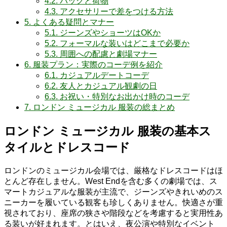
4.2.
バッグと荷物
4.3.
アクセサリーで差をつける方法
5.
よくある疑問とマナー
5.1.
ジーンズやショーツはOKか
5.2.
フォーマルな装いはどこまで必要か
5.3.
周囲への配慮と劇場マナー
6.
服装プラン：実際のコーデ例を紹介
6.1.
カジュアルデートコーデ
6.2.
友人とカジュアル観劇の日
6.3.
お祝い・特別なお出かけ時のコーデ
7.
ロンドン ミュージカル 服装の総まとめ
ロンドン ミュージカル 服装の基本ス
タイルとドレスコード
ロンドンのミュージカル会場では、厳格なドレスコードはほ
とんど存在しません。West Endを含む多くの劇場では、ス
マートカジュアルな服装が主流で、ジーンズやきれいめのス
ニーカーを履いている観客も珍しくありません。快適さが重
視されており、座席の狭さや階段などを考慮すると実用性あ
る装いが好まれます。とはいえ、夜公演や特別なイベント