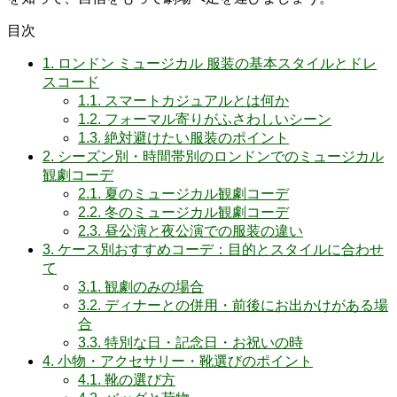
目次
1.
ロンドン ミュージカル 服装の基本スタイルとドレ
スコード
1.1.
スマートカジュアルとは何か
1.2.
フォーマル寄りがふさわしいシーン
1.3.
絶対避けたい服装のポイント
2.
シーズン別・時間帯別のロンドンでのミュージカル
観劇コーデ
2.1.
夏のミュージカル観劇コーデ
2.2.
冬のミュージカル観劇コーデ
2.3.
昼公演と夜公演での服装の違い
3.
ケース別おすすめコーデ：目的とスタイルに合わせ
て
3.1.
観劇のみの場合
3.2.
ディナーとの併用・前後にお出かけがある場
合
3.3.
特別な日・記念日・お祝いの時
4.
小物・アクセサリー・靴選びのポイント
4.1.
靴の選び方