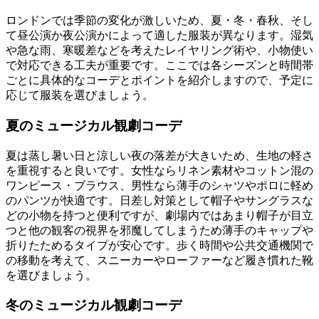
ロンドンでは季節の変化が激しいため、夏・冬・春秋、そし
て昼公演か夜公演かによって適した服装が異なります。湿気
や急な雨、寒暖差などを考えたレイヤリング術や、小物使い
で対応できる工夫が重要です。ここでは各シーズンと時間帯
ごとに具体的なコーデとポイントを紹介しますので、予定に
応じて服装を選びましょう。
夏のミュージカル観劇コーデ
夏は蒸し暑い日と涼しい夜の落差が大きいため、生地の軽さ
を重視すると良いです。女性ならリネン素材やコットン混の
ワンピース・ブラウス、男性なら薄手のシャツやポロに軽め
のパンツが快適です。日差し対策として帽子やサングラスな
どの小物を持つと便利ですが、劇場内ではあまり帽子が目立
つと他の観客の視界を邪魔してしまうため薄手のキャップや
折りたためるタイプが安心です。歩く時間や公共交通機関で
の移動を考えて、スニーカーやローファーなど履き慣れた靴
を選びましょう。
冬のミュージカル観劇コーデ