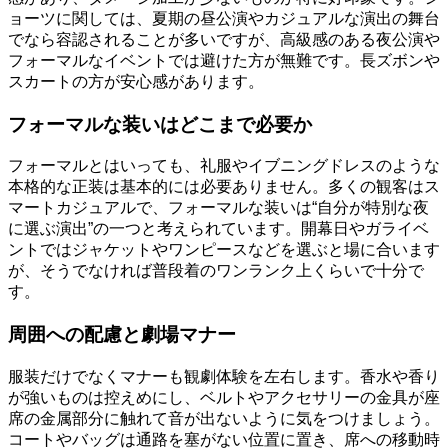
ョーツに関しては、夏期の昼公演やカジュアルな演出の舞台
でなら容認されることが多いですが、高級感のある夜公演や
フォーマルなイベントでは避けた方が無難です。長ズボンや
スカートの方が安心感があります。
フォーマルな装いはどこまで必要か
フォーマルとはいっても、礼服やイブニングドレスのような
本格的な正装は基本的には必要ありません。多くの観客はス
マートカジュアルで、フォーマルな装いは“自分が特別な夜
に選ぶ演出”の一つと考えられています。開幕日やガライベ
ントではジャケットやワンピースなどを選ぶと場に合います
が、そうでなければ普段着のワンランク上くらいで十分で
す。
周囲への配慮と劇場マナー
服装だけでなくマナーも観劇体験を左右します。香水や香り
が強いものは控えめにし、ベルトやアクセサリーの金具が座
席の金属部分に触れて音が出ないように気をつけましょう。
コートやバッグは通路を塞がない位置に置き、席への移動時