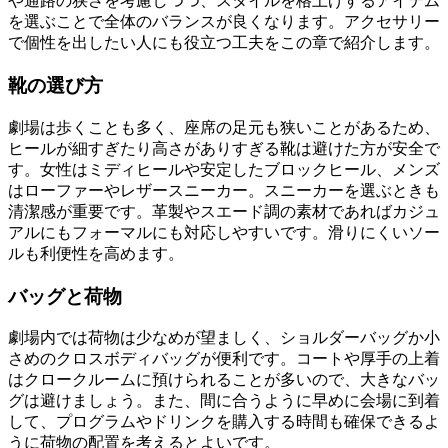
や通路の狭さを考慮しつつ、スタイルを格上げするアイテム
を選ぶことで全体のバランスが良くなります。アクセサリー
で個性を出したい人にも役立つ工夫をこの章で紹介します。
靴の選び方
劇場は歩くことも多く、座席の足元も狭いことがあるため、
ヒールが細すぎたり高さがありすぎる靴は避けた方が安全で
す。女性はミディヒールや安定したブロックヒール、メンズ
はローファーやレザースニーカー。スニーカーを選ぶときも
清潔感が重要です。革製やスエード調の素材であればカジュ
アルにもフォーマルにも対応しやすいです。滑りにくいソー
ルも利便性を高めます。
バッグと荷物
劇場内では荷物は少なめが望ましく、ショルダーバッグか小
さめのクロスボディバッグが便利です。コートや厚手の上着
はクロークルームに預けられることが多いので、大きなバッ
グは避けましょう。また、間に合うように早めに会場に到着
して、プログラムやドリンクを購入する時間も確保できるよ
うに荷物の配置を考えるとよいです。