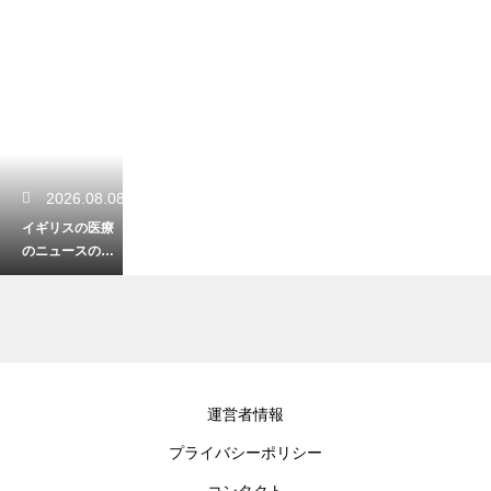
2026.08.08
イギリスの医療
のニュースの調
べ方！信頼でき
る最新情報を手
に入れるコツ
2026.08.08
運営者情報
イギリスの地方
プライバシーポリシー
を夏に観光する
爽やかな楽しみ
コンタクト