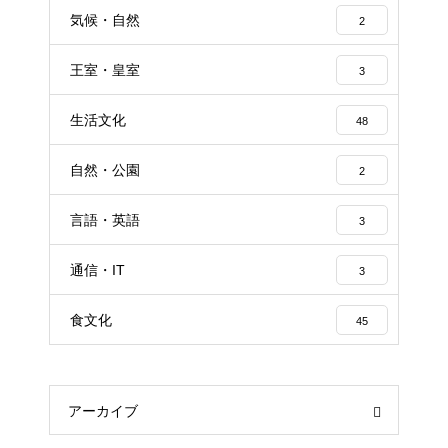
気候・自然
2
王室・皇室
3
生活文化
48
自然・公園
2
言語・英語
3
通信・IT
3
食文化
45
アーカイブ