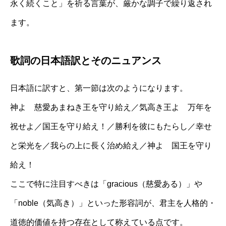
永く続くこと」を祈る言葉が、厳かな調子で繰り返され
ます。
歌詞の日本語訳とそのニュアンス
日本語に訳すと、第一節は次のようになります。
神よ 慈愛あまねき王を守り給え／気高き王よ 万年を
祝せよ／国王を守り給え！／勝利を彼にもたらし／幸せ
と栄光を／我らの上に長く治め給え／神よ 国王を守り
給え！
ここで特に注目すべきは「gracious（慈愛ある）」や
「noble（気高き）」といった形容詞が、君主を人格的・
道徳的価値を持つ存在として称えている点です。