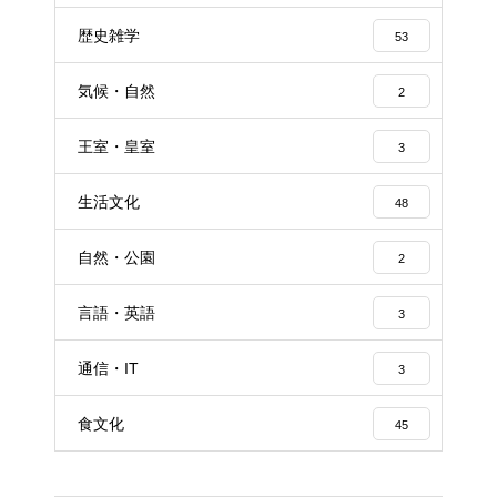
歴史雑学
53
気候・自然
2
王室・皇室
3
生活文化
48
自然・公園
2
言語・英語
3
通信・IT
3
食文化
45