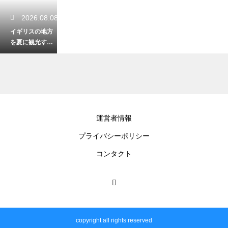
2026.08.08
イギリスの地方
を夏に観光する
爽やかな楽しみ
方！大自然の緑
を感じる最高の
旅
2026.08.07
運営者情報
イギリスの長い
プライバシーポリシー
歴史を揺るがし
た衝撃の大事
コンタクト
件！社会を変え
た大転換期
2026.08.07
イギリスの地方
copyright all rights reserved