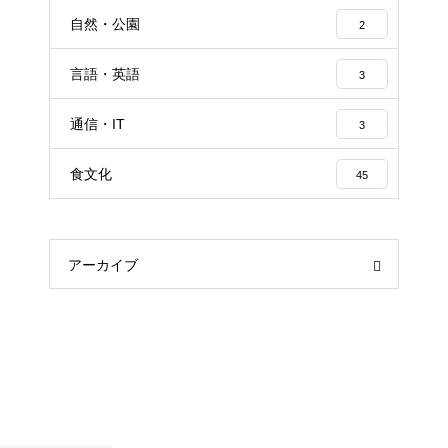
自然・公園
2
言語・英語
3
通信・IT
3
食文化
45
アーカイブ