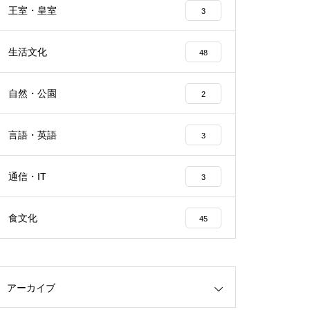
王室・皇室
3
生活文化
48
自然・公園
2
言語・英語
3
通信・IT
3
食文化
45
アーカイブ