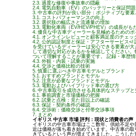
2.3.
過度な修復や事故車の隠蔽
2.4.
電気自動車（EV）のバッテリーと保証問題
3.
中古車の評判が良い部分：ポジティブな要素
3.1.
コストパフォーマンスの向上
3.2.
選択肢の幅広さと流通量の増加
3.3.
電動化車両（EV/HEV/PHEV）の成長が
4.
優良な中古車ディーラーを見極めるためのポ
4.1.
オンラインレビューと顧客満足度のチェッ
4.2.
公的認証制度と保証・アフターサービス</ 認定
を受けているディーラーは安心できる要素が大
して適切な対応があるかを確認してください。
ついて理解することが重要です。 記録・車歴
4.3.
外観・内装・試乗の実施
4.4.
交渉と価格比較の技術
5.
慎重に選ぶべき中古車モデルとブランド
5.1.
おすすめブランドとモデル
5.2.
注意が必要なブランドとモデル
5.3.
電動およびハイブリッド車の選び方
6.
中古車取引を成功させる具体的なステップと
6.1.
事前調査と市場価格の把握
6.2.
試乗と点検：見た目以上の確認
6.3.
保証・契約条件の確認
6.4.
交渉術：価格交渉と付帯交渉事項
7.
まとめ
イギリス 中古車 市場 評判：現状と消費者の声
イギリスの中古車市場はここ数年、供給不足や
近は価格が落ち着き始めています。中古車の取
きているという声が増えてきました。こうした