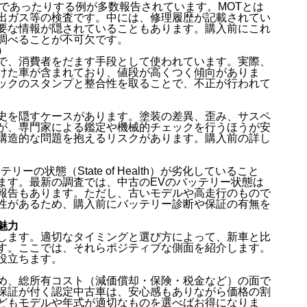
であったりする例が多数報告されています。MOTとは
出ガス等の検査です。中には、修理履歴が記載されてい
要な情報が隠されていることもあります。購入前にこれ
調べることが不可欠です。
）
で、消費者をだます手段として使われています。実際、
けた車が含まれており、値段が高くつく傾向がありま
ックのスタンプと整合性を取ることで、不正が行われて
史を隠すケースがあります。塗装の差異、歪み、サスペ
が、専門家による鑑定や機械的チェックを行うほうが安
構造的な問題を抱えるリスクがあります。購入前の詳し
の状態（State of Health）が劣化していること
ます。最新の調査では、中古のEVのバッテリー状態は
報告もあります。ただし、古いモデルや高走行のもので
性があるため、購入前にバッテリー診断や保証の有無を
魅力
します。適切なタイミングと選び方によって、新車と比
す。ここでは、それらポジティブな側面を紹介します。
役立ちます。
め、総所有コスト（減価償却・保険・税金など）の面で
保証が付く認定中古車は、安心感もありながら価格の割
どもモデルや年式が適切なものを選べばお得になりま