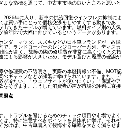
ざまな指標を通じて、中古車市場の良いところと悪いと
。
2026年に入り、新車の供給回復やインフレの抑制によ
れは買い手にとって価格交渉をしやすくする動きであ
が出てきたモデルが増えています。燃料タイプ別の人気
取引が前年比で大幅に伸びているというデータがあります。
ホンダ、マツダ、スズキなどの日本車ブランドが、故障
方で、ランドローバーのレンジローバー系列、ディスカ
複雑性が高く、故障の際の修理費が非常に高くつくとの指
離による影響が大きいため、モデル選びと履歴の確認が
障や修理費の不透明さ、実際の車歴情報の不備、MOT記
実のギャップなどが頻繁に挙げられています。また、デ
応が冷たい」「ウェブサイトが使いにくい」「保証やア
欲をそぎます。こうした消費者の声が市場の評判に直接
問題点
す。トラブルを避けるためのチェック項目や市場でよく
では、特に注意すべきポイントを具体的に挙げ、それぞ
ておけば、中古車購入で後悔する確率を大きく減らせま