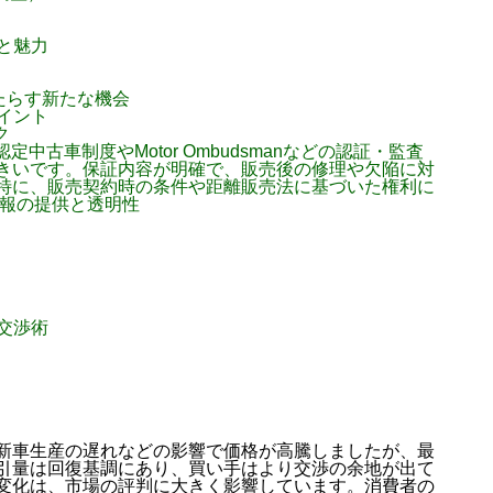
と魅力
もたらす新たな機会
イント
ク
中古車制度やMotor Ombudsmanなどの認証・監査
きいです。保証内容が明確で、販売後の修理や欠陥に対
特に、販売契約時の条件や距離販売法に基づいた権利に
情報の提供と透明性
交渉術
新車生産の遅れなどの影響で価格が高騰しましたが、最
引量は回復基調にあり、買い手はより交渉の余地が出て
変化は、市場の評判に大きく影響しています。消費者の