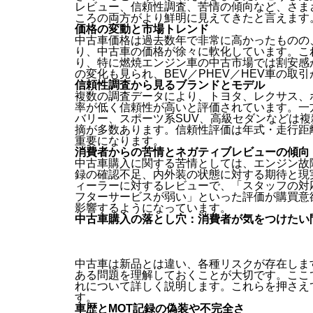
レビュー、信頼性調査、苦情の傾向など、さま
ころの両方がより鮮明に見えてきたと言えます
価格の変動と市場トレンド
中古車価格は過去数年で非常に高かったものの、
り、中古車の価格が徐々に軟化しています。こ
り、特に燃焼エンジン車の中古市場では割安感
の変化も見られ、BEV／PHEV／HEV車の
信頼性調査から見るブランドとモデル
複数の調査データにより、トヨタ、レクサス、
率が低く信頼性が高いと評価されています。一
バリー、スポーツ系SUV、高級セダンなどは
摘が多数あります。信頼性評価は年式・走行距
重要になります。
消費者からの苦情とネガティブレビューの傾向
中古車購入に関する苦情としては、エンジン故
録の確認不足、内外装の状態に対する期待と現
ィーラーに対するレビューで、「スタッフの対
フターサービスが弱い」といった評価が購買意
影響するようになっています。
中古車購入の落とし穴：消費者が気をつけたい
中古車は新品とは違い、各種リスクが存在しま
ある問題を理解しておくことが大切です。ここ
れについて詳しく説明します。これらを押さえ
す。
車歴とMOT記録の偽装や不完全さ