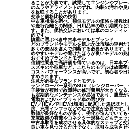
ることが大事です。試乗してエンジンやブレー
のムラやアライメントのずれ、内装の汚れや臭
を反映することがあります。
交渉と価格比較の技術
中古車相場を調べ、類似モデルの価格を複数比
や走行距離との関係、日用品車の取引期間など
す。また、価格交渉においては車のコンディシ
的です。
慎重に選ぶべき中古車モデルとブランド
どのブランドやモデルを選ぶかは市場の評判だ
多くの要因を含んで判断する必要があります。
めやすいモデルや避けたほうが良いモデルの兆
おすすめブランドとモデル
信頼性調査で高評価を得ているのは、日本車ブ
スズキの小型車など。これらのモデルは故障率
コストパフォーマンスが高いです。初心者や日
すめされます。
注意が必要なブランドとモデル
ランドローバー系列のSUV（レンジローバー
子装置が複雑で故障時の修理費用が大きくなる
も定期的なメンテナンスが必須であり、履歴が
電動およびハイブリッド車の選び方
EV／HEV／PHEVは環境に配慮した選択肢
度、充電インフラなどの点で注意が必要です。
数値が良好なものが多く、劣化が進んでいても
充電設備の有無やコネクター規格などもチェッ
中古車取引を成功させる具体的なステップと交
良い車を見つけるだけでなく、取引を成功させ