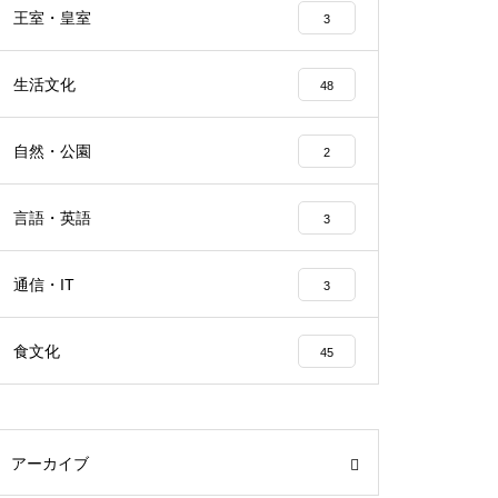
王室・皇室
3
生活文化
48
自然・公園
2
言語・英語
3
通信・IT
3
食文化
45
アーカイブ