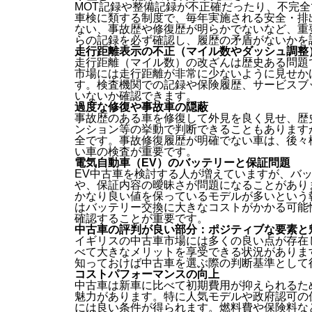
MOT記録や整備記録が不正確だったり、不完全
車検に類する制度で、毎年実施される安全・排
ない、事故歴や修復歴が明らかでないなど、重
らの記録を必ず確認し、履歴の矛盾がないかを
走行距離表示の不正（マイル数やダッシュ調整
走行距離（マイル数）の改ざんは歴史ある問題
市場には走行距離が非常に少ないように見せか
す。検査機関での記録や保険履歴、サービスブ
いないか確認できます。
過度な修復や事故車の隠蔽
事故歴のある車を修復して外見を良く見せ、歴
ンション等の挙動で判断できることもあります
全です。事故修復履歴が明確でない車は、後々
い車の検査が重要です。
電気自動車（EV）のバッテリーと保証問題
EV中古車を検討する人が増えていますが、バッテリー
や、保証内容の曖昧さが問題になることがあり
かなり良い値を保っているモデルが多いという
はバッテリー交換に大きなコストがかかる可能
確認することが重要です。
中古車の評判が良い部分：ポジティブな要素と
イギリスの中古車市場には多くの良い点が存在
べて大きなメリットを享受できる状況がありま
知っておけば中古車を選ぶ際の判断基準として
コストパフォーマンスの向上
中古車は新車に比べて初期費用が抑えられるた
魅力があります。特に人気モデルや政府認可の
には良い条件が得られます。燃料費や保険料な