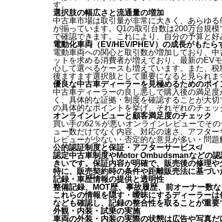
す。
選択肢の幅広さと流通量の増加
中古車市場は取引量が非常に大きく、あらゆる価
が揃っています。Q1の取引台数は200万台規
で確認できます。これにより、自分の予算と好
電動化車両（EV/HEV/PHEV）の成長がもた
電動車両への関心と取引数が増加しており、中
ットを求める消費者が増えており、最新のEV
心して選べるケースも増えています。また、税
後ますます選択肢として重要になると見られま
優良な中古車ディーラーを見極めるためのポイ
中古車ディーラーの良し悪しで購入後の満足度
く、具体的な証拠・制度を確認することが大切
の具体的なポイントを挙げ、それぞれのチェッ
オンラインレビューと顧客満足度のチェック
買い手の62％が悪いオンラインレビューでそ
ュー数だけでなく内容、対応の速さ、アフター
レビューが少ない・否定的な意見が多い・問題
公的認証制度と保証・アフターサービス</
認定中古車制度やMotor Ombudsmanな
きいです。保証内容が明確で、販売後の修理や
特に、販売契約時の条件や距離販売法に基づい
記録・車歴情報の提供と透明性
整備記録、MOT歴、事故履歴、前オーナー数
これらの情報を隠す・曖昧にするディーラーは
なども確認し、記録の整合性を取ることが重要
外観・内装・試乗の実施
車両の外装・内装の実際の状態は広告や写真だ