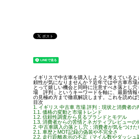
イギリスで中古車を購入しようと考えていると
頼性が気になりませんか？近年では中古車市場
とって嬉しい機会と同時に注意すべき落とし穴
場 評判」というキーワードを軸に、最新情報
の見極め方まで徹底解説します。これを読めば
目次
1.
イギリス 中古車 市場 評判：現状と消費者の
1.1.
価格の変動と市場トレンド
1.2.
信頼性調査から見るブランドとモデル
1.3.
消費者からの苦情とネガティブレビューの
2.
中古車購入の落とし穴：消費者が気をつけた
2.1.
車歴とMOT記録の偽装や不完全さ
2.2.
走行距離表示の不正（マイル数やダッシュ