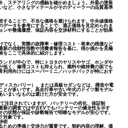
キ、ステアリングの感触を確かめましょう。外装の塗装
いなど、小さなディテールがそのディーラーの品質基準
較することで、不当な価格を避けられます。中央値価格
のデータを参考にすることで、適正価格を見定められま
ョンや整備履歴、保証内容を交渉材料にすることが効果
けでなく、実際の故障率・修理コスト・将来の残価など
最新の信頼性指数や消費者報告を基に、得か損かを見極
候をここで具体的に紹介します。
ランドが中心で、特にトヨタのヤリスやヤゴ、ホンダや
が低く、修理コストも抑えられ、燃料や維持費の面でも
常利用向けにはスーパーミニ／ハッチバックが特におす
、ディスカバリー）、または高級セダンなどは、構造や電
ことが多いです。高走行車や古い年式のドイツ製モデル
あいまいなものは避けた方が安全です。
として注目されていますが、バッテリーの劣化、保証制
最新の調査では中古EVでもバッテリーの健全性を示す
その状態が保証や診断報告で明瞭なモデルが安心です。
ク対象です。
渉術
るための準備と交渉力が重要です。契約内容の理解、価