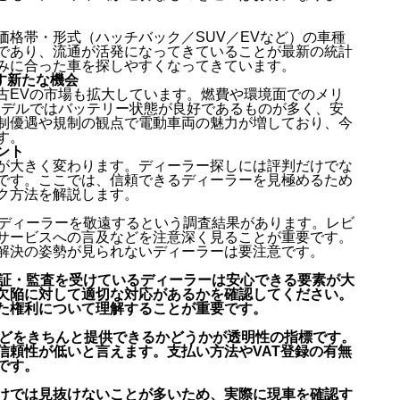
格帯・形式（ハッチバック／SUV／EVなど）の車種
模であり、流通が活発になってきていることが最新の統計
みに合った車を探しやすくなってきています。
らす新たな機会
古EVの市場も拡大しています。燃費や環境面でのメリ
モデルではバッテリー状態が良好であるものが多く、安
制優遇や規制の観点で電動車両の魅力が増しており、今
す。
ント
が大きく変わります。ディーラー探しには評判だけでな
です。ここでは、信頼できるディーラーを見極めるため
ク方法を解説します。
のディーラーを敬遠するという調査結果があります。レビ
サービスへの言及などを注意深く見ることが重要です。
解決の姿勢が見られないディーラーは要注意です。
どの認証・監査を受けているディーラーは安心できる要素が大
欠陥に対して適切な対応があるかを確認してください。
た権利について理解することが重要です。
などをきちんと提供できるかどうかが透明性の指標です。
信頼性が低いと言えます。支払い方法やVAT登録の有無
です。
けでは見抜けないことが多いため、実際に現車を確認す