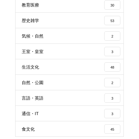
教育医療
30
歴史雑学
53
気候・自然
2
王室・皇室
3
生活文化
48
自然・公園
2
言語・英語
3
通信・IT
3
食文化
45