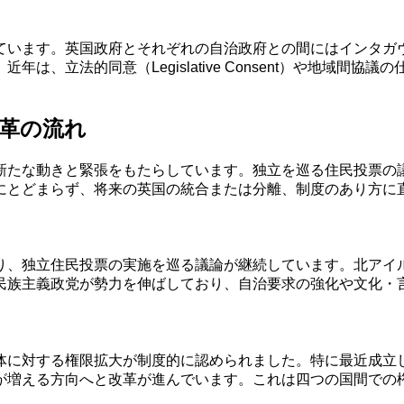
ています。英国政府とそれぞれの自治政府との間にはインタガ
同意（Legislative Consent）や地域間協議の仕組みが強化
革の流れ
新たな動きと緊張をもたらしています。独立を巡る住民投票の
にとどまらず、将来の英国の統合または分離、制度のあり方に
り、独立住民投票の実施を巡る議論が継続しています。北アイ
民族主義政党が勢力を伸ばしており、自治要求の強化や文化・
大が制度的に認められました。特に最近成立した「English Devol
が増える方向へと改革が進んでいます。これは四つの国間での