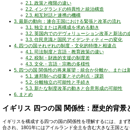
2.1.
政策と権限の違い
2.2.
イングランドの特異性と統治構造
2.3.
相互対話と連携の機構
3.
最新の動向：連合王国における緊張と改革の流れ
3.1.
独立または再構成を求める動き
3.2.
英国内でのデヴォリューション改革と新法の
3.3.
住民意識と国民アイデンティティーの変化
4.
四つの国それぞれの制度・文化的特徴と相違点
4.1.
司法制度と言語・教育政策の違い
4.2.
税制・財政的支援の制度差
4.3.
文化・言語・宗教の多様性
5.
四つの国 関係性の将来展望：統合か分離か、または
5.1.
連邦制への提案とその利点・課題
5.2.
分離独立の可能性と手続き
5.3.
新たな制度改革の動きと合意形成の可能性
6.
まとめ
イギリス 四つの国 関係性：歴史的背景
イギリスを構成する四つの国の関係性を理解するには、まず歴
合され、1801年にはアイルランド全土を含む大きな王国と