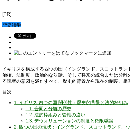
[PR]
歴史雑学
イギリスを構成する四つの国（イングランド、スコットラン
治権、法制度、政治的な対話、そして将来の統合または分離の
る読者の意図を満たすべく、歴史的背景から現在の制度、相
目次
1.
イギリス 四つの国 関係性：歴史的背景と法的枠組み
1.1.
合同と分離の歴史
1.2.
法的枠組みと管轄の違い
1.3.
デヴォリューションの制度と権限委譲
2.
四つの国の現状：イングランド、スコットランド、ウ