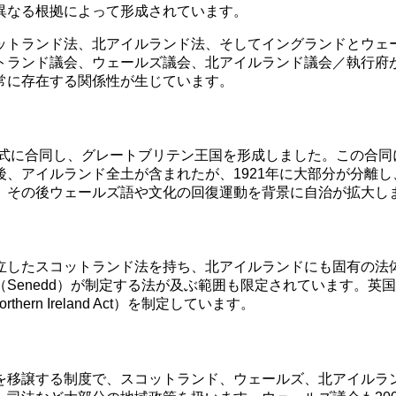
異なる根拠によって形成されています。
ド法、北アイルランド法、そしてイングランドとウェールズ法という三
トランド議会、ウェールズ議会、北アイルランド議会／執行府
常に存在する関係性が生じています。
正式に合同し、グレートブリテン王国を形成しました。この合
、アイルランド全土が含まれたが、1921年に大部分が分離
、その後ウェールズ語や文化の回復運動を背景に自治が拡大し
立したスコットランド法を持ち、北アイルランドにも固有の法
Senedd）が制定する法が及ぶ範囲も限定されています。英
 Northern Ireland Act）を制定しています。
移譲する制度で、スコットランド、ウェールズ、北アイルラン