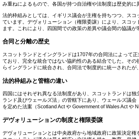
み重ねによるもので、各国が持つ自治権や法制度は歴史的に
法的枠組みとしては、イギリス議会が主権を持ちつつ、スコットラン
ています。デヴォリューション（権限委譲）により、スコッ
ます。これにより、四国間での政策の差異や議会間の協議が
合同と分離の歴史
スコットランドとイングランドは1707年の合同法によって
ており、完全な統合ではない協約性のある結合でした。その後
らイングランドに統合され、合同法で制度的に統一されたが
法的枠組みと管轄の違い
四国にはそれぞれ異なる法制度があり、スコットランドは独
ランド及びウェールズ法」の管轄下にあり、ウェールズ議会（
を定めた法案（Scotland Act や Government of Wales Act や
デヴォリューションの制度と権限委譲
デヴォリューションとは中央政府から地域政府に政策決定権を