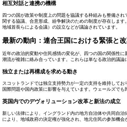
相互対話と連携の機構
四つの国が政策や制度上の問題を協議する枠組みも整備され
関する協議、合意形成、紛争解決のための制度が存在します。近年は、立法的
地域首長らによる会議）の設立などが議論されています。
最新の動向：連合王国における緊張と改
近年の政治的変動や住民感情の変化が、四つの国の関係性に
潮流が複雑に絡み合っています。これらは単なる政治的議論
独立または再構成を求める動き
スコットランドでは独立支持勢力が一定の支持を維持してお
国際問題や国内政策に影響を与えています。ウェールズでも
英国内でのデヴォリューション改革と新法の成立
新しい法律により、イングランド内の地方自治体や共同自治体に対する権限拡
により、地域政府の決定権が強化され、地元住民の参加機会