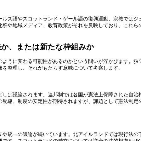
ールズ語やスコットランド・ゲール語の復興運動、宗教ではジ
化祭や地域メディア、教育政策がそれを反映しており、これら
離か、または新たな枠組みか
のように変わる可能性があるのかという問いが浮かびます。独
肢を整理し、それがもたらす意味について考察します。
ばしば議論されます。連邦制では各国が憲法上保障された自治
の配慮、制度の安定性が期待されますが、課題として憲法制定
立や統一の議論が続いています。北アイルランドでは現行法の