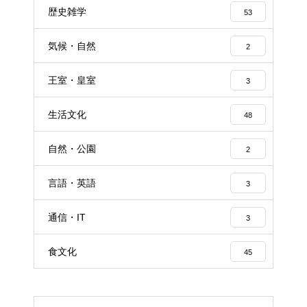
歴史雑学
53
気候・自然
2
王室・皇室
3
生活文化
48
自然・公園
2
言語・英語
3
通信・IT
3
食文化
45