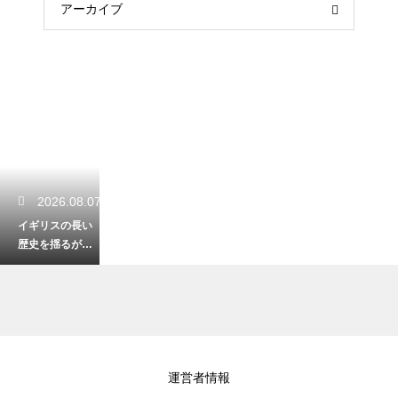
アーカイブ
2026.08.07
イギリスの長い
歴史を揺るがし
た衝撃の大事
件！社会を変え
た大転換期
2026.08.07
運営者情報
イギリスの地方