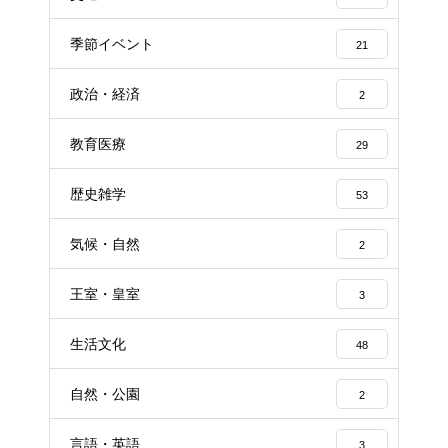
季節イベント
21
政治・経済
2
教育医療
29
歴史雑学
53
気候・自然
2
王室・皇室
3
生活文化
48
自然・公園
2
言語・英語
3