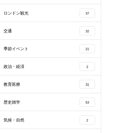
ロンドン観光
37
交通
32
季節イベント
21
政治・経済
2
教育医療
31
歴史雑学
53
気候・自然
2