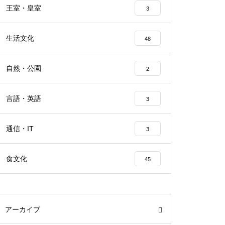
王室・皇室
3
生活文化
48
自然・公園
2
言語・英語
3
通信・IT
3
食文化
45
アーカイブ