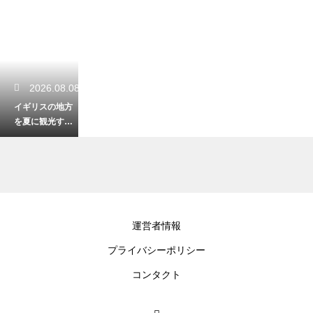
2026.08.08
イギリスの地方
を夏に観光する
爽やかな楽しみ
方！大自然の緑
を感じる最高の
旅
2026.08.07
運営者情報
イギリスの長い
プライバシーポリシー
歴史を揺るがし
た衝撃の大事
コンタクト
件！社会を変え
た大転換期