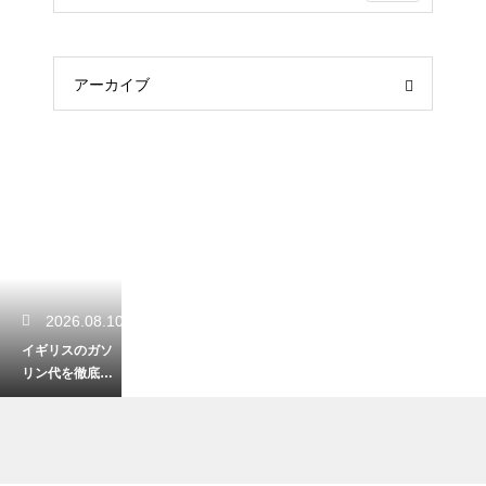
アーカイブ
2026.08.10
イギリスのガソ
リン代を徹底比
較！安く給油し
て出費を抑える
ための裏ワザ