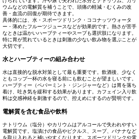
げられています。汗や尿で失われた水分とナトリウム、カリ
ウムなどの電解質を補うことで、頭痛の軽減・むくみの改
善・血流の回復が期待できます。
具体的には、水・スポーツドリンク・ココナッツウォータ
ー・薄めたフルーツジュースなどが効果的です。熱さが苦手
なときは温かいハーブティーやスープも選択肢になります。
特に胃が荒れているときは刺激の少ない飲み物を選ぶことが
大切です。
水とハーブティーの組み合わせ
水は直接的な脱水対策として最も重要です。飲酒後、少なく
ともコップ一杯の水を寝る前にも飲むことが望ましいです。
ハーブティー（ペパーミント・ジンジャーなど）は胃を落ち
着け、吐き気を緩和する効果があります。カフェイン入り飲
料は交感神経を刺激するので、控えめにするのが賢明です。
電解質を含む食品や飲料
ナトリウム（塩分）やカリウムはアルコールで失われやすい
電解質です。塩漬けの食品やピクルス、スープ、バナナなど
を取り入れると補いやすくなります。スポーツドリンクや電