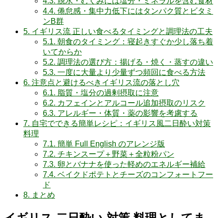
4.3.
脱水・むくみには塩分・ミネラルを含む食材
4.4.
倦怠感・集中力低下にはタンパク質とビタミ
ンB群
5.
イギリス流 正しい食べるタイミングと調理法の工夫
5.1.
朝食のタイミング：寝起きすぐか少し落ち着
いてからか
5.2.
調理法の選び方：揚げる・焼く・蒸すの違い
5.3.
一度に大量より少量ずつ頻回に食べる方法
6.
注意点と避けるべきイギリス流の落とし穴
6.1.
脂質・塩分の過剰摂取に注意
6.2.
カフェインとアルコール追加摂取のリスク
6.3.
アレルギー・体質・薬の影響を考慮する
7.
自宅でできる簡単レシピ：イギリス風二日酔い対策
料理
7.1.
簡単 Full English のアレンジ版
7.2.
チキンスープ＋野菜＋全粒粉パン
7.3.
卵とバナナを使った軽めのエネルギー補給
7.4.
ベイクドポテトとチーズのコンフォートフー
ド
8.
まとめ
イギリス 二日酔い 対策 料理としてま