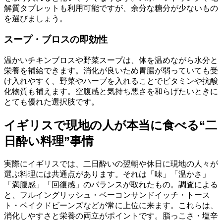
解質タブレットも利用可能ですが、余分な糖分が少ないもの
を選びましょう。
スープ・ブロスの即効性
温かいチキンブロスや野菜スープは、体を温めながら水分と
栄養を補給できます。消化が良いため胃腸が弱っていても受
け入れやすく、野菜やハーブを入れることでビタミンや抗酸
化物質も補えます。空腹感と気持ち悪さを和らげたいときに
とても優れた選択肢です。
イギリスで現地の人が本当に食べる“二
日酔い料理”事情
実際にイギリスでは、二日酔いの翌朝や休日に現地の人々が
選ぶ料理には共通点があります。それは「味」「温かさ」
「満腹感」「回復感」のバランスが取れたもの。調査による
と、フルイングリッシュ・ベーコンサンドイッチ・トース
ト・ベイクドビーンズなどが常に上位に来ます。これらは、
消化しやすさと栄養の両立がポイントです。脂っこさ・塩辛