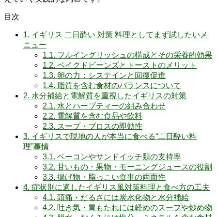
目次
1.
イギリス 二日酔い 対策 料理としてまず試したいメ
ニュー
1.1.
フルイングリッシュの構成とその栄養的効果
1.2.
ベイクドビーンズとトーストのメリット
1.3.
卵の力：システインと回復促進
1.4.
脂質を含む食材のバランスについて
2.
水分補給と電解質を重視したイギリスの対策
2.1.
水とハーブティーの組み合わせ
2.2.
電解質を含む食品や飲料
2.3.
スープ・ブロスの即効性
3.
イギリスで現地の人が本当に食べる“二日酔い料
理”事情
3.1.
ベーコンやサンドイッチ類の支持率
3.2.
甘いもの・果物・モーニングジュースの役割
3.3.
揚げ物・脂っこい食事の両面性
4.
症状別に適したイギリス風対策料理と食べ方の工夫
4.1.
頭痛・だるさには炭水化物と水分補給
4.2.
吐き気・胃もたれには軽めのスープや炒め物