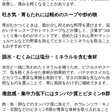
改善し、痛みも軽くなることがあります。
吐き気・胃もたれには軽めのスープや炒め物
胃がむかつくときは、脂が少し控えめな料理を選びます。温
かいチキンスープやトマトスープなどが優しく、少量ずつゆ
っくり食べるのがポイントです。炒めたほうれん草やマッシ
ュルームなどの野菜を加えてビタミンとミネラルを取ること
もおすすめです。
脱水・むくみには塩分・ミネラルを含む食材
水分と一緒に失われたミネラルを補うため、ピクルスやスー
プ、塩を軽くきかせた食材が効果的です。バナナやスイカな
どカリウム豊富な果物も有効です。甘さの加減を見ながら自
然なものを選ぶことで、胃に負担をかけずに補給できます。
倦怠感・集中力低下にはタンパク質とビタミンB群
肉・魚・卵などのタンパク質に加えて、ホウレンソウ・キノ
コ・豆類などのビタミンB群が豊富な食材を取り入れること