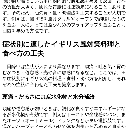
揚げ物や脂っこい食事は瞬間的な満足感を与える反面、胃へ
の負担が大きく、疲れた胃腸には逆効果になることもありま
す。そのため、油の質・量・調理法を工夫することが大切で
す。例えば、揚げ物を避けグリルやオーブンで調理したもの
を選ぶ、人によっては脂少なめのフライアップを選ぶことも
回復を早める方法です。
症状別に適したイギリス風対策料理と
食べ方の工夫
二日酔いは症状が人により異なります。頭痛・吐き気・胃の
むかつき・倦怠感・光や音に敏感になるなど。ここでは、主
な症状別にイギリス流の料理・食材・食べ方を紹介し、それ
ぞれの症状に合わせた工夫を提案します。
頭痛・だるさには炭水化物と水分補給
頭痛や倦怠感が強いときは、消化が良くすぐエネルギーにな
る炭水化物が有効です。例えばトーストや全粒粉のパン、ま
たオーツ（オートミール）ドリンクなどが良い選択肢です。
温かいハーブティーと合わせて体を内側から温めると血流が