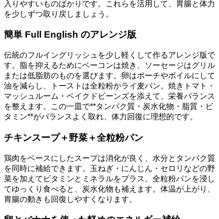
入りやすいものばかりです。これらを活用して、胃腸と体力
を少しずつ取り戻しましょう。
簡単 Full English のアレンジ版
伝統のフルイングリッシュを少し軽くして作るアレンジ版で
す。脂を抑えるためにベーコンは焼き、ソーセージはグリル
または低脂肪のものを選びます。卵はポーチやボイルにして
油を減らし、トーストは全粒粉かライ麦パン。焼きトマト・
マッシュルーム・ベイクドビーンズを添えて、栄養バランス
を整えます。この一皿で**タンパク質・炭水化物・脂質・ビ
タミン**がバランスよく取れ、体力回復に理想的です。
チキンスープ＋野菜＋全粒粉パン
鶏肉をベースにしたスープは消化が良く、水分とタンパク質
を同時に補給できます。玉ねぎ・にんじん・セロリなどの野
菜を加えてビタミンとミネラルをプラス。全粒粉パンを浸し
てゆっくり食べると、炭水化物も補えます。体温が上がり、
胃腸の動きも回復しやすくなります。