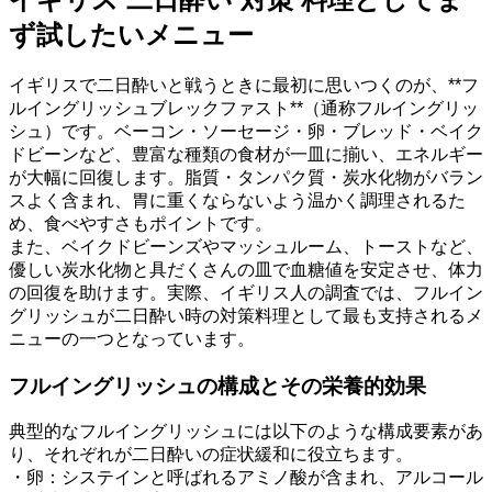
ず試したいメニュー
イギリスで二日酔いと戦うときに最初に思いつくのが、**フ
ルイングリッシュブレックファスト**（通称フルイングリッ
シュ）です。ベーコン・ソーセージ・卵・ブレッド・ベイク
ドビーンなど、豊富な種類の食材が一皿に揃い、エネルギー
が大幅に回復します。脂質・タンパク質・炭水化物がバラン
スよく含まれ、胃に重くならないよう温かく調理されるた
め、食べやすさもポイントです。
また、ベイクドビーンズやマッシュルーム、トーストなど、
優しい炭水化物と具だくさんの皿で血糖値を安定させ、体力
の回復を助けます。実際、イギリス人の調査では、フルイン
グリッシュが二日酔い時の対策料理として最も支持されるメ
ニューの一つとなっています。
フルイングリッシュの構成とその栄養的効果
典型的なフルイングリッシュには以下のような構成要素があ
り、それぞれが二日酔いの症状緩和に役立ちます。
・卵：システインと呼ばれるアミノ酸が含まれ、アルコール