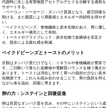
代謝時に生じる有害物質アセトアルデヒドを分解する過程を
サポートする。
・ベーコン・ソーセージ：タンパク質源となり、疲労回復を
助ける。また脂質により満腹感とエネルギー持続性を得やす
い。
・ベイクドビーンズ：食物繊維と炭水化物があり、胃に優し
く、エネルギー補充として有効。
・トーストやフライブレッド：炭水化物で血糖値を安定さ
せ、脱水による疲れ感を軽減。
ベイクドビーンズとトーストのメリット
豆類はタンパク質だけでなく、ミネラルや食物繊維が豊富で
す。二日酔いで落ちた血糖値や電解質バランスを補う働きが
あります。トーストは消化しやすく胃への負担が少ない炭水
化物源です。これらを組み合わせることで、胃の負担を抑え
ながら体を温め、回復に導きます。
卵の力：システインと回復促進
卵は良質なタンパク質を含み、その中にシステインという成