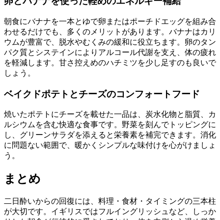
卵とバナナを使った軽めのエネルギー補給
朝食にバナナを一本とゆで卵またはポーチドエッグを組み合
わせるだけでも、多くのメリットがあります。バナナはカリ
ウムが豊富で、脱水やむくみの緩和に役立ちます。卵のタン
パク質とシステインによりアルコール代謝を支え、体の疲れ
を軽減します。甘さ控えめのハチミツを少し足すのも良いで
しょう。
ベイクドポテトとチーズのコンフォートフード
焼いたポテトにチーズを載せた一品は、炭水化物と脂質、カ
ルシウムを含む快適な食事です。野菜を刻んでトッピングに
し、グリーンサラダを添えると栄養素を補完できます。消化
に問題ない範囲で、暖かくシンプルな味付けを心がけましょ
う。
まとめ
二日酔いからの回復には、料理・食材・タイミングの三本柱
が大切です。イギリスではフルイングリッシュなど、しっか