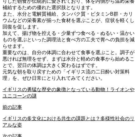
りした朝食が伝統的に愛されており、体を内側から温め栄養
補給するための優れた選択肢となります。
また、水分と電解質補給、タンパク質・ビタミンB群・カリ
ウムなどの栄養素が揃った食材を選ぶことが、症状を軽くし
回復を促します。
加えて、揚げ物を控える・少量ずつ食べる・ぬるい・温かい
ものを選ぶといった調理法と食べ方の工夫で胃への負担を減
らせます。
重要なのは、自分の体調に合わせて食事を選ぶこと。調子が
悪ければ無理をせず、まずは水分と軽めの食事から始めるこ
とで、翌日の体調は大きく変わるはずです。
元気な朝を取り戻すための「イギリス流の二日酔い対策料
理」を、ぜひ日常にとり入れてみてください。
イギリスの勇猛な歴史の象徴となっている動物！ライオンや
ユニコーンの謎
前の記事
イギリスの多文化における共生の課題とは？多様性社会のリ
アルな姿
次の記事