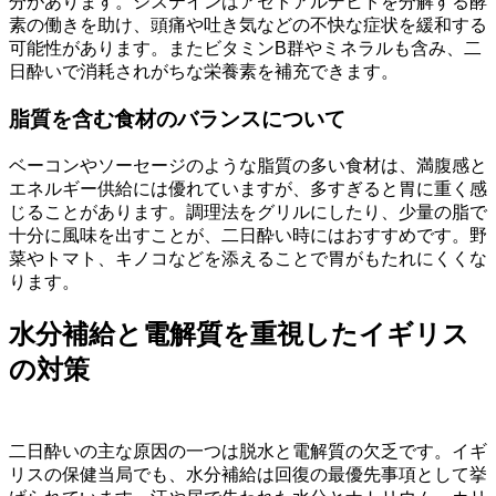
分があります。システインはアセトアルデヒドを分解する酵
素の働きを助け、頭痛や吐き気などの不快な症状を緩和する
可能性があります。またビタミンB群やミネラルも含み、二
日酔いで消耗されがちな栄養素を補充できます。
脂質を含む食材のバランスについて
ベーコンやソーセージのような脂質の多い食材は、満腹感と
エネルギー供給には優れていますが、多すぎると胃に重く感
じることがあります。調理法をグリルにしたり、少量の脂で
十分に風味を出すことが、二日酔い時にはおすすめです。野
菜やトマト、キノコなどを添えることで胃がもたれにくくな
ります。
水分補給と電解質を重視したイギリス
の対策
二日酔いの主な原因の一つは脱水と電解質の欠乏です。イギ
リスの保健当局でも、水分補給は回復の最優先事項として挙