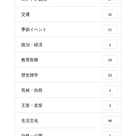
交通
32
季節イベント
21
政治・経済
2
教育医療
29
歴史雑学
53
気候・自然
2
王室・皇室
3
生活文化
48
自然・公園
2