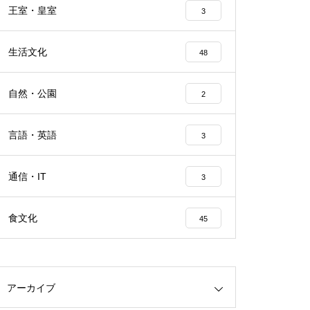
王室・皇室
3
生活文化
48
自然・公園
2
言語・英語
3
通信・IT
3
食文化
45
アーカイブ