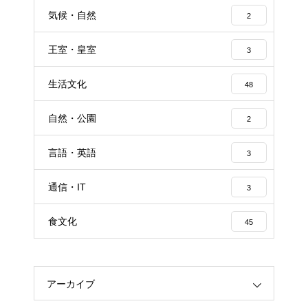
気候・自然
2
王室・皇室
3
生活文化
48
自然・公園
2
言語・英語
3
通信・IT
3
食文化
45
アーカイブ