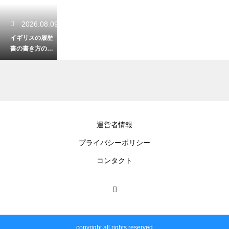
2026.08.09
イギリスの履歴
書の書き方の特
徴とは？採用担
当者の心を掴む
自己アピール
2026.08.09
運営者情報
イギリスの学校
プライバシーポリシー
における聖歌隊
の歴史！美しい
コンタクト
歌声が受け継が
れる理由
2026.08.08
イギリスの医療
copyright all rights reserved