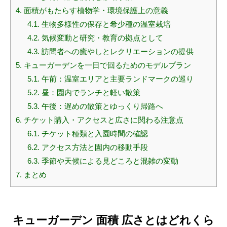
4.
面積がもたらす植物学・環境保護上の意義
4.1.
生物多様性の保存と希少種の温室栽培
4.2.
気候変動と研究・教育の拠点として
4.3.
訪問者への癒やしとレクリエーションの提供
5.
キューガーデンを一日で回るためのモデルプラン
5.1.
午前：温室エリアと主要ランドマークの巡り
5.2.
昼：園内でランチと軽い散策
5.3.
午後：遅めの散策とゆっくり帰路へ
6.
チケット購入・アクセスと広さに関わる注意点
6.1.
チケット種類と入園時間の確認
6.2.
アクセス方法と園内の移動手段
6.3.
季節や天候による見どころと混雑の変動
7.
まとめ
キューガーデン 面積 広さとはどれくら